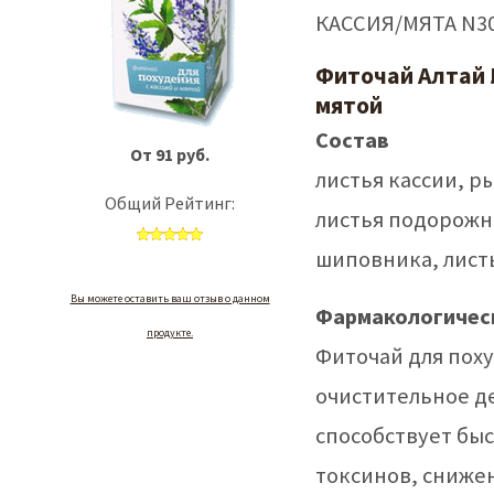
КАССИЯ/МЯТА N30
Фиточай Алтай 
мятой
Состав
От 91 руб.
листья кассии, р
Общий Рейтинг:
листья подорожн
шиповника, лист
Вы можете оставить ваш отзыв о данном
Фармакологичес
продукте.
Фиточай для пох
очистительное д
способствует бы
токсинов, снижен