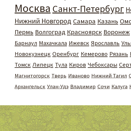
Москва
Санкт-Петербург
Н
Нижний Новгород
Самара
Казань
Ом
Пермь
Волгоград
Красноярск
Воронеж
Барнаул
Махачкала
Ижевск
Ярославль
Уль
Новокузнецк
Оренбург
Кемерово
Рязань
Томск
Липецк
Тула
Киров
Чебоксары
Сер
Магнитогорск
Тверь
Иваново
Нижний Тагил
Архангельск
Улан-Удэ
Владимир
Сочи
Калуга