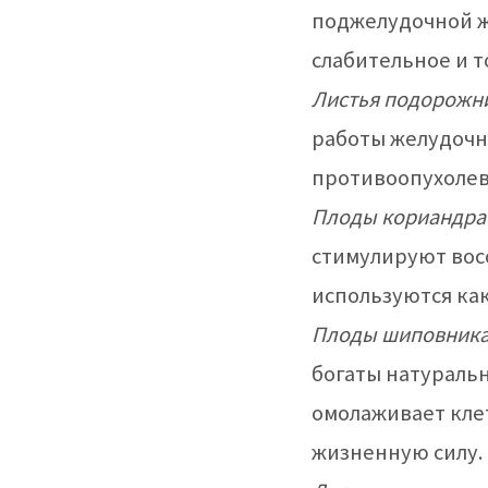
поджелудочной ж
слабительное и 
Листья подорожн
работы желудочн
противоопухолев
Плоды кориандра
стимулируют вос
используются как
Плоды шиповник
богаты натураль
омолаживает клет
жизненную силу.